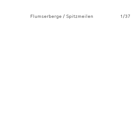
7/37
Flumserberge / Spitzmeilen
1/37