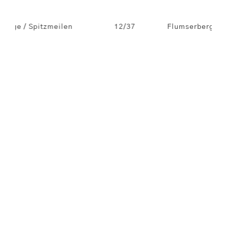
e / Spitzmeilen
12/37
Flumserberge / Spit