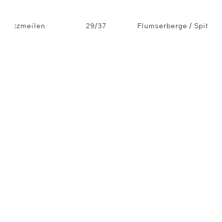
e / Spitzmeilen
29/37
Flumserberge / Spi