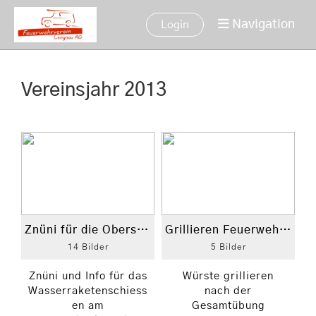
Navigation
Login
Vereinsjahr 2013
Znüni für die Oberstufe
Grillieren Feuerwehr Surbtal
14 Bilder
5 Bilder
Znüni und Info für das
Würste grillieren
Wasserraketenschiess
nach der
en am
Gesamtübung