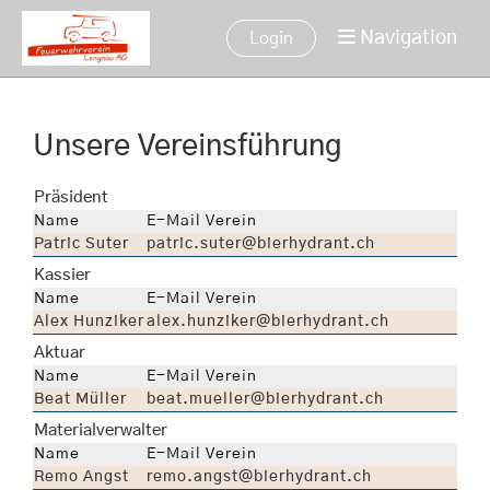
Navigation
Login
Unsere Vereinsführung
Präsident
Name
E-Mail Verein
Patric Suter
patric.suter@bierhydrant.ch
Kassier
Name
E-Mail Verein
Alex Hunziker
alex.hunziker@bierhydrant.ch
Aktuar
Name
E-Mail Verein
Beat Müller
beat.mueller@bierhydrant.ch
Materialverwalter
Name
E-Mail Verein
Remo Angst
remo.angst@bierhydrant.ch